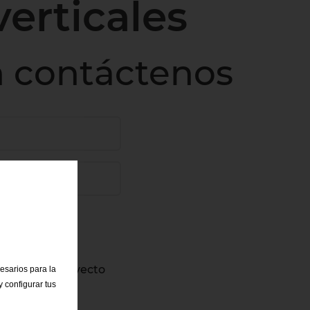
verticales
en contáctenos
 inicio del proyecto
cesarios para la
 configurar tus
nte