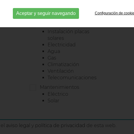
Rehabilitación
Corto
Fachadas
Medio
Aceptar y seguir navegando
Configuración de cooki
Trabajos verticales
Instalaciones
Instalación placas
solares
Electricidad
Agua
Gas
Climatización
Ventilación
Telecomunicaciones
Mantenimientos
Eléctrico
Solar
 el
aviso legal
y
política de privacidad
de esta web.