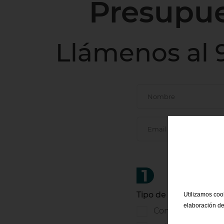
Presupues
Llámenos al 9
1
Tipo de servicio
Utilizamos cook
elaboración de
Comercial / Servic